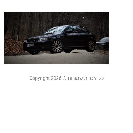
ה
ל
ר
ש
יולי 8
קר
כל הזכויות שמורות © Copyright 2026