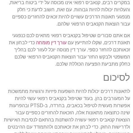
מקרים רבים, קנאביס רפואי אינו מכוסה על ידי ביטוח בריאות,
העלויות יכולות להיות גבוהות. עם זאת, חשוב לדעת כי חלק
נפגעי תאונות הדרכים עשויים להיות זכאים להחזרים כספיים
בור הוצאות הקנאביס הרפואי שלהם.
ם אתם סבורים שטיפול בקנאביס רפואי מתאים לכם כנפגעי
אונת דרכים, שקלו להתייעץ עם
עורך דין מומחה
כדי לבחון את
כאותכם להחזר כספי. עורך דין מנוסה יוכל לעזור לכם בהליך
משפטי ולבקש החזר עבור הוצאות הקנאביס הרפואי שלכם
חלק מתביעת הפציעה הכוללת שלכם.
סיכום
תאונות דרכים יכולות להיות השפעות פיזיות ורגשיות מתמשכות
ל המעורבים בהן. בעוד שטיפול בקנאביס רפואי עשוי להיות
אפשרות מעשית לטיפול בכאבים, בחרדה, ב-PTSD ובהפרעות
ינה כתוצאה מתאונות אלה, הזכאות להחזרים כספיים עבור
וצאות קנאביס רפואי עשויה להשתנות בהתאם לנסיבות האישיות
לדרישות החוק. כדי לבחון את זכאותכם ולהתמודד עם ההיבטים