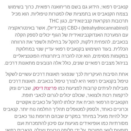
נאביס רפואי, הידוע גם בשם מריחואנה רפואית, כרוך בשימוש
צמח הקנאביס או בתמציות שלו למטרות טיפוליות. הוא מכיל
תרכובות הנקראות קנבינואידים, כגון THC
(tetrahydrocannabinol) ו-CBD (קנבידיול), אשר באינטראקציה
ם המערכת האנדוקנבינואידית של הגוף יכולים לספק הקלה
כאבים, להפחית דלקות, להקל על בחילות ולשפר את הרווחה
כללית. בעוד השימוש בקנאביס רפואי עדיין שנוי במחלוקת
מקומות מסוימים, הוא זכה להכרה ביתרונותיו הפוטנציאליים
ניהול מצבים רפואיים שונים, כולל אלה הנובעים מתאונות דרכים.
חת הסיבות העיקריות לכך שנפגעי תאונות דרכים עשויים לשקול
יפול בקנאביס רפואי היא לצורך טיפול בכאבים. תאונות דרכים
ובילות לעיתים קרובות לפציעות כמו
פריצת דיסק
, שברים ונזק
רקמות רכות ולצוואר, שכולם יכולים לגרום לכאבי תופת.
קנאביס הרפואי הוכיח את יכולתו להקל על כאבים אקוטיים
כרוניים כאחד, ולספק למטופלים תהליך החלמה נוח יותר. קנאביס
כול להיות מועיל במיוחד במקרים שבהם תרופות נגד כאבים
סורתיות כמו אופיואידים מגיעות עם סיכון להתמכרות ועם
ופעות לוואי חמורות. על ידי חלופה טבעית ויעילה, קנאביס רפואי