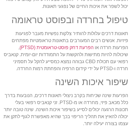
כול לשפר את איכות החיים של נפגעי תאונות.
יפול בחרדה ובפוסט טראומה
אונות דרכים עלולות להותיר צלקות נפשיות מעבר לפגיעות
יזיות. אנשים רבים המעורבים בתאונות טראומטיות מפתחים
פרעות חרדה או
הפרעת דחק פוסט-טראומטית (PTSD)
,
יכולות להיות מתישות ולהקשות על התמודדות יום-יומית. קנאביס
רפואי עם תכולת CBD גבוהה נמצא כמסייע להקל על תסמיני
ו-PTSD על ידי קידום הרפיה והפחתת רמות החרדה.
יפור איכות השינה
פרעות שינה שכיחות בקרב ניצולי תאונות דרכים, הנובעות בדרך
כלל מכאב פיזי, מחרדה או מ-PTSD. זני קנאביס רפואי בעלי
כונות הרגעה יכולים לסייע בשיפור איכות השינה. שינה טובה יותר
כולה להאיץ את תהליך הריפוי בכך שהיא מאפשרת לגוף לתקן את
צמו בצורה יעילה יותר.