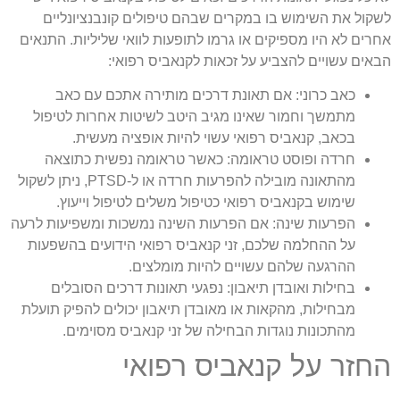
שקול את השימוש בו במקרים שבהם טיפולים קונבנציונליים
חרים לא היו מספיקים או גרמו לתופעות לוואי שליליות. התנאים
באים עשויים להצביע על זכאות לקנאביס רפואי:
כאב כרוני:
אם תאונת דרכים מותירה אתכם עם כאב
מתמשך וחמור שאינו מגיב היטב לשיטות אחרות לטיפול
בכאב, קנאביס רפואי עשוי להיות אופציה מעשית.
חרדה ופוסט טראומה:
כאשר טראומה נפשית כתוצאה
מהתאונה מובילה להפרעות חרדה או ל-PTSD, ניתן לשקול
שימוש בקנאביס רפואי כטיפול משלים לטיפול וייעוץ.
הפרעות שינה:
אם הפרעות השינה נמשכות ומשפיעות לרעה
על ההחלמה שלכם, זני קנאביס רפואי הידועים בהשפעות
ההרגעה שלהם עשויים להיות מומלצים.
בחילות ואובדן תיאבון:
נפגעי תאונות דרכים הסובלים
מבחילות, מהקאות או מאובדן תיאבון יכולים להפיק תועלת
מהתכונות נוגדות הבחילה של זני קנאביס מסוימים.
חזר על קנאביס רפואי