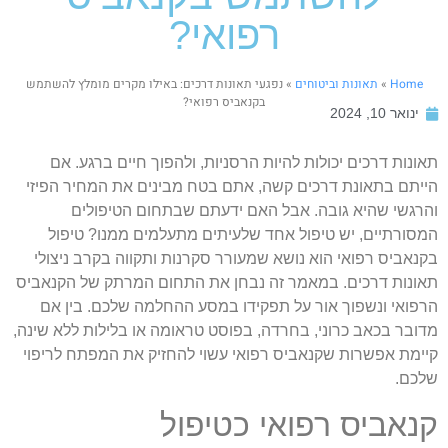
רפואי?
Home
»
תאונות וביטוחים
»
נפגעי תאונות דרכים: באילו מקרים מומלץ להשתמש
בקנאביס רפואי?
ינואר 10, 2024
אונות דרכים יכולות להיות הרסניות, ולהפוך חיים ברגע. אם
ייתם בתאונת דרכים קשה, אתם בטח מבינים את המחיר הפיזי
הרגשי שהיא גובה. אבל האם ידעתם שבתחום הטיפולים
מסורתיים, יש טיפול אחד שלעיתים מתעלמים ממנו? טיפול
קנאביס רפואי הוא נושא שמעורר סקרנות ותקווה בקרב ניצולי
אונות דרכים. במאמר זה נבחן את התחום המרתק של הקנאביס
רפואי ונשפוך אור על תפקידו במסע ההחלמה שלכם. בין אם
דובר בכאב כרוני, בחרדה, בפוסט טראומה או בלילות ללא שינה,
יימת אפשרות שקנאביס רפואי עשוי להחזיק את המפתח לריפוי
לכם.
נאביס רפואי כטיפול