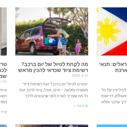
ראלים: תנאי
מה לקחת לטיול של יום ברכב?
טרי
eTravel והארכת
רשימת ציוד שכדאי להכין מראש
לכם
יוני 4, 2026
שמת
מאי 30, 2026
יוצאים לטיול יום ברכב? הנה רשימת ציוד
לפיליפינים? כל
מעשית ומלאה – מים, אוכל, ציוד לרכב ועוד.
מה שצריך לדעת על טופס eTravel, דרישות
כל מה שצריך לארוז לפני שיוצאים לדרך.
השוו
יך עדכני ומלא.
חסרו
קרא עוד »
קרא ע