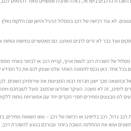
 השכרת הרכבים בישראל, כאלה שתגלו שעשויים מאוד להתאים לכם, 
גוונים. לא עוד רכישה של רכב במסלול הרגיל והישן שבו הלקוח נאלץ
 לעסקים ועוד כבר לא זרים לרבים מאתנו. הם מאפשרים גמישות ונוחות 
סלול של השכרת רכב לטווח ארוך, קניית רכב או לבחור באחד ממסלו
ם בכל אחד. כאן נכנס לתמונה האתר שלנו שנותן לכם את כל המידע 
ל וכתוצאה מכך ישנן חברות רבות המציעות את שירותיהן השונים. לכן
ים ליסינג, זה לא משנה. העיקר שתדעו שהמצב פועל לטובתכם ויותר
עים לנו מבצעים ומחירים חסרי תקדים יחד עם אפשרויות נוחות ללקי
כב גדול, רכב בליסינג או רכישה של רכב – עשו השוואת מחירים, בד
שונים ועשו את ההחלטה הטובה ביותר עבורכם בנוגע להשכרת רכב.