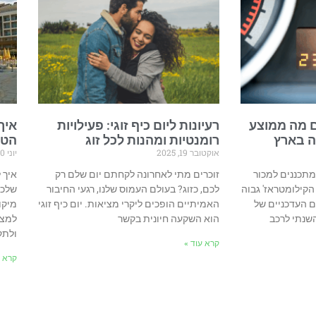
ם מה ממוצע
רעיונות ליום כיף זוגי: פעילויות
איך
ה בארץ
רומנטיות ומהנות לכל זוג
הטי
אוקטובר 19, 2025
יוני 10, 2025
מתכננים למכור
זוכרים מתי לאחרונה לקחתם יום שלם רק
איך 
קילומטראז' גבוה
לכם, כזוג? בעולם העמוס שלנו, רגעי החיבור
שלכם
ם העדכניים של
האמיתיים הופכים ליקרי מציאות. יום כיף זוגי
מיקו
שנתי לרכב
הוא השקעה חיונית בקשר
למצו
ולתק
קרא עוד »
קרא ע