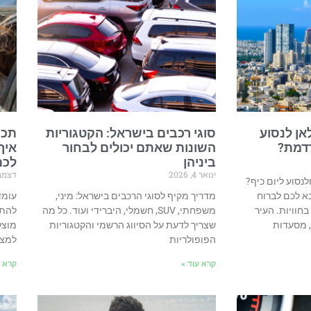
אן לנסוע
סוגי רכבים בישראל: הקטגוריות
תכנ
רדמת?
השונות שאתם יכולים לבחור
איך
ביניהן
לכם
ינואר 4, 2026
דצמבר 8, 
סוע ליום כיף?
א לכם לברוח
מדריך מקיף לסוגי הרכבים בישראל: מיני,
עומד
חוויות. העיר
משפחתי, SUV, חשמלי, היברידי ועוד. כל מה
להתח
 מסעדות
שצריך לדעת על הסיווג הרשמי והקטגוריות
מוצל
הפופולריות
למצו
קרא עוד »
קרא ע