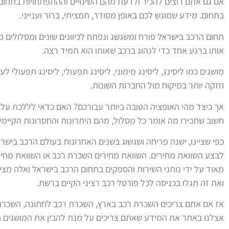
אם גם אתם רוצים להכיר ולדעת מהם השינויים וההתפתחויות בתחום
בתחום. מידע שמוגש לכם באופן מסודר, תמציתי, ברור וענייני.
תחום הרכב בישראל פורח ומשגשג ונפתח לכיוונים שונים ומסלולים מ
אותו ברגע אחד כדי לנהוג ברכב שאותו הוא תמיד רצה.
מושגים כמו ליסינג, ליסינג מימוני, ליסינג תפעולי, ליסינג תפעולי
חזקה יותר במיקוח מול החברות השונות.
אך כיצד מהי האופציה הטובה ביותר עבורכם? האם כדאי לללכת על מ
חשוב שתכירו מה אומר כל מסלול, מהם היתרונות והחסרונות הקיימי
כפי שציינו, ישנה פריחה ושגשוג בשנים האחרונות בעולם הרכב בישרא
לבצע השוואת מחירים. השוואת מחירים השכרת רכב או השוואת מחיר
מאוד על ידי נותני השירות והספקים בתחום הרכב בישראל ואלה מצי
ואת זה תגלו בכניסה לכל פורטל רכב רציני הקיים ברשת.
אז אם אתם צריכים השכרת רכב בארץ, השכרת רכב לחתונה, השכרת ר
אצלנו באתר את המידע שאתם צריכים על מנת להבין את המושגים ה