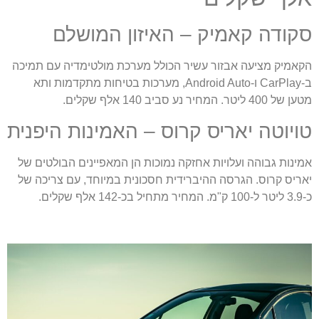
קודה קאמיק – האיזון המושלם
קאמיק מציעה אבזור עשיר הכולל מערכת מולטימדיה עם תמיכה
ב-CarPlay ו-Android Auto, מערכות בטיחות מתקדמות ותא
 של 400 ליטר. המחיר נע סביב 140 אלף שקלים.
ויוטה יאריס קרוס – האמינות היפנית
מינות גבוהה ועלויות אחזקה נמוכות הן המאפיינים הבולטים של
אריס קרוס. הגרסה ההיברידית חסכונית במיוחד, עם צריכה של
. המחיר מתחיל בכ-142 אלף שקלים.