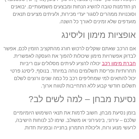
ן הזדמנות טובה להשיג הנחות ומבצעים משמעותיים. יבואנים
סוכנויות ממהרים לסגור יעדי מכירות, ולעיתים מציעים תנאים
ועדפים שלא זמינים לאורך כל השנה.
ופציות מימון וליסינג
ם הרכב שאתם שוקלים לרכוש חורג מהתקציב הזמין לכם, אפשר
בדוק אפשרויות מימון שיכולות להפוך את העסקה לאפשרית.
ברת מימון רכב
יכולה להציע לעיתים מסלולים עם ריביות
חרותיות ופריסת תשלומים נוחה במיוחד. בנוסף, ליסינג פרטי
כול להתאים למי שמחליפים רכב כל כמה שנים ורוצים לשלם
שלום חודשי קבוע ללא התחייבות לטווח ארוך.
סיעת מבחן – למה לשים לב?
זמן נסיעת מבחן, חשוב לדמות את תנאי השימוש היומיומיים
לכם – עירוני, בינעירוני או משולב. שימו לב לנוחות הישיבה,
רעשי מנוע ורוח, וליכולת התמרון בחנייה ובפניות חדות.