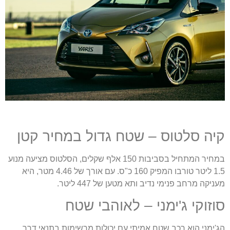
יה סלטוס – שטח גדול במחיר קטן
במחיר המתחיל בסביבות 150 אלף שקלים, הסלטוס מציעה מנוע
1.5 ליטר טורבו המפיק 160 כ"ס. עם אורך של 4.46 מטר, היא
עניקה מרחב פנימי נדיב ותא מטען של 447 ליטר.
וזוקי ג'ימני – לאוהבי שטח
ג'ימני הוא רכב שטח אמיתי עם יכולות מרשימות בתנאי דרך