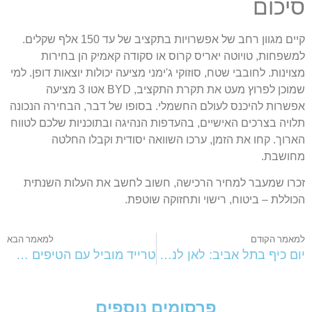
יכום
קיים מגוון רחב של אפשרויות בתקציב של עד 150 אלף שקלים.
משפחות, טויוטה יאריס קרוס או סקודה קאמיק הן בחירות
צוינות. לחובבי שטח, סוזוקי ג'ימני מציעה יכולות יוצאות דופן. למי
שמוכן לפרוץ מעט את תקרת התקציב, BYD אטו 3 מציעה
פשרות להיכנס לעולם החשמלי. בסופו של דבר, הבחירה הנכונה
לויה בצרכים האישיים, בהעדפות הנהיגה ובתוכניות שלכם לטווח
ארוך. קחו את הזמן, ערכו השוואה יסודית וקבלו החלטה
חושבת.
כרו שמעבר למחיר הרכישה, חשוב לחשב את העלות השנתית
כוללת – ביטוח, רישוי ותחזוקה שוטפת.
מאמר הקודם
למאמר הבא
יום כיף בתל אביב: לאן לנסוע לבלות בעיר שלא נרדמת?
טרייד מוביל עם הטיפים שיעזרו לכם לבחור רכב פלאג אין מומלץ שמתאים בדיוק לכם
פרסומים נוספים