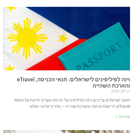
ויזה לפיליפינים לישראלים: תנאי הכניסה, eTravel
הארכת השהייה
 29, 2026
אם ישראלים צריכים ויזה לפיליפינים? כל מה שצריך לדעת על טופס
, דרישות כניסה והארכת שהייה – מדריך עדכני ומלא.
רא עוד »