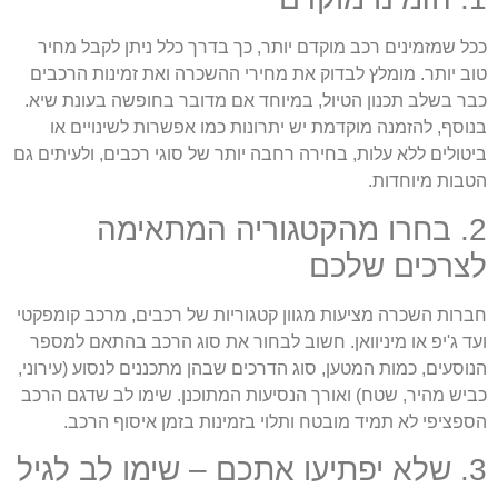
כל שמזמינים רכב מוקדם יותר, כך בדרך כלל ניתן לקבל מחיר
וב יותר. מומלץ לבדוק את מחירי ההשכרה ואת זמינות הרכבים
בר בשלב תכנון הטיול, במיוחד אם מדובר בחופשה בעונת שיא.
נוסף, להזמנה מוקדמת יש יתרונות כמו אפשרות לשינויים או
יטולים ללא עלות, בחירה רחבה יותר של סוגי רכבים, ולעיתים גם
טבות מיוחדות.
2. בחרו מהקטגוריה המתאימה
צרכים שלכם
ברות השכרה מציעות מגוון קטגוריות של רכבים, מרכב קומפקטי
עד ג'יפ או מיניוואן. חשוב לבחור את סוג הרכב בהתאם למספר
נוסעים, כמות המטען, סוג הדרכים שבהן מתכננים לנסוע (עירוני,
ביש מהיר, שטח) ואורך הנסיעות המתוכנן. שימו לב שדגם הרכב
ספציפי לא תמיד מובטח ותלוי בזמינות בזמן איסוף הרכב.
עו אתכם – שימו לב לגיל