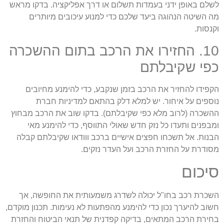
שלם באופן ידני בעמדות תשלום או דרך אפליקציה. בדקו מראש
ה השיטה הנהוגה ביעד שלכם כדי למנוע עיכובים מיותרים
קנסות.
10. החזירו את הרכב בתום ההשכרה
פי שקיבלתם
קפידו להחזיר את הרכב בזמן שנקבע, כדי להימנע מחיובים
וספים על איחור. יש למלא דלק בהתאם למדיניות חברת
השכרה (לרוב מלא כפי שקיבלתם). בדקו שוב את הרכב מבחוץ
מבפנים ותעדו כל נזק חדש שאולי התווסף, כדי להימנע מאי
בנות. אל תשכחו חפצים אישיים ברכב ווודאו שקיבלתם קבלה
סודרת על החזרת הרכב ועל העדר נזקים.
יכום
שכרת רכב בחו"ל יכולה לשדרג משמעותית את החופשה, אך
שוב להיערך נכון כדי להימנע מהפתעות לא נעימות. תכנון מוקדם,
חירת הרכב המתאים, בדיקה קפדנית של תנאי הביטוח והחזרת