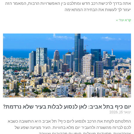
תה בדרך לרכישת רכב חדש ומתלבט בין האפשרויות הרבות, המאמר הזה
עזור לך לעשות את הבחירה המתאימה
רא עוד »
ום כיף בתל אביב: לאן לנסוע לבלות בעיר שלא נרדמת?
אר 15, 2026
חלטתם לקחת את הרכב ולנסוע ליום כיף? תל אביב היא התשובה כשבא
כם לברוח מהשגרה ולהעביר יום מלא בחוויות. העיר מציעה שפע של
טרקציות, מסעדות מעולות, חופי ים מרהיבים ואווירה