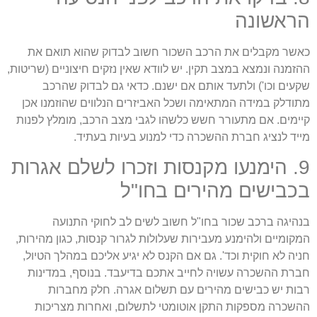
ראשונה
אשר מקבלים את הרכב השכור חשוב לבדוק שהוא תואם את
הזמנה ונמצא במצב תקין. יש לוודא שאין נזקים חיצוניים (שריטות,
קעים וכו') ולתעד אותם אם ישנם. כדאי גם לבדוק שהרכב
תודלק במידה המתאימה ושכל האביזרים הנלווים שהוזמנו אכן
יימים. אם מתעורר חשש כלשהו לגבי מצב הרכב, מומלץ לפנות
ייד לנציג חברת ההשכרה כדי למנוע בעיות בעתיד.
9. הימנעו מקנסות וזכרו לשלם אגרות
כבישים מהירים בחו"ל
נהיגה ברכב שכור בחו"ל חשוב לשים לב לחוקי התנועה
מקומיים ולהימנע מעבירות שעלולות לגרור קנסות, כגון מהירות,
ניה לא חוקית וכד'. גם אם הקנס לא יגיע אליכם במהלך הטיול,
ברת ההשכרה עשויה לחייב אתכם בדיעבד. בנוסף, במדינות
בות יש כבישים מהירים עם תשלום אגרה. חלק מחברות
השכרה מספקות התקן אוטומטי לתשלום, ואחרות מצריכות