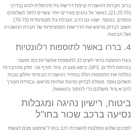
רוב חברות ההשכרה קיימת דרישת גיל מינימלית לנהג (בדרך
כלל 21-25), כאשר על נהגים צעירים יותר עשויים לחול תשלומים
נוספים. בנוסף, ישנה גם לרוב הגבלת גיל מקסימלית (70-75).
שוב לבדוק מראש את הדרישות הספציפיות של חברת ההשכרה
של הביטוח.
שר לתוספות רלוונטיות
עת ההזמנה כדאי לשים לב לתוספות אפשריות כמו מושבי
בטיחות לילדים, GPS, כיסא מגביה, ציוד חורף וכו'. חלק מהחברות
וללות את התוספות הללו במחיר ההשכרה הבסיסי וחלקן גובות
שלום נוסף. מומלץ לבדוק זמינות ועלויות מראש, ובמידת הצורך
הביא ציוד משלכם כדי לחסוך בהוצאות.
יטוח, רישיון נהיגה ומגבלות
סיעה ברכב שכור בחו"ל
פניכם שלוש המלצות להשכרת רכב בחו"ל שימנעו מכם לעשות