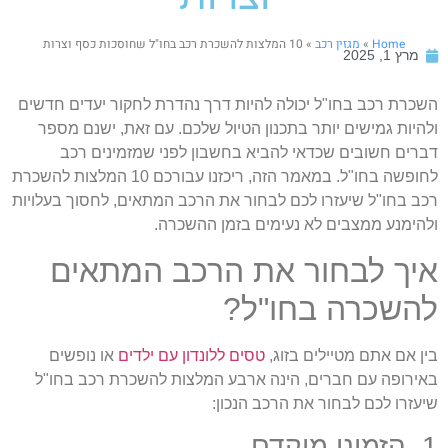
Home
»
מגזין רכב
»
10 המלצות להשכרת רכב בחו"ל שחוסכות כסף וצרות
מרץ 1, 2025
שכרת רכב בחו"ל יכולה להיות דרך נהדרת לחקור יעדים חדשים
להיות גמישים יותר בתכנון הטיול שלכם. עם זאת, ישנם מספר
ברים חשובים שכדאי להביא בחשבון לפני שמזמינים רכב
לחופשה בחו"ל. במאמר הזה, ריכזנו עבורכם 10 המלצות להשכרת
כב בחו"ל שיעזרו לכם לבחור את הרכב המתאים, לחסוך בעלויות
להימנע ממצבים לא נעימים בזמן ההשכרה.
יך לבחור את הרכב המתאים
השכרה בחו"ל?
ין אם אתם מטיילים בזוג,
טסים ללונדון עם ילדים
או נופשים
אירופה עם חברים, הינה ארבע המלצות להשכרת רכב בחו"ל
יעזרו לכם לבחור את הרכב הנכון:
מינו מוקדם