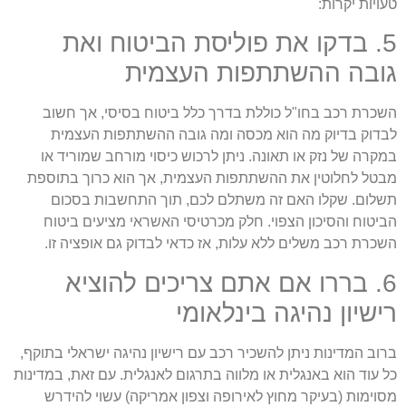
עויות יקרות:
5. בדקו את פוליסת הביטוח ואת
ובה ההשתתפות העצמית
שכרת רכב בחו"ל כוללת בדרך כלל ביטוח בסיסי, אך חשוב
בדוק בדיוק מה הוא מכסה ומה גובה ההשתתפות העצמית
מקרה של נזק או תאונה. ניתן לרכוש כיסוי מורחב שמוריד או
בטל לחלוטין את ההשתתפות העצמית, אך הוא כרוך בתוספת
שלום. שקלו האם זה משתלם לכם, תוך התחשבות בסכום
ביטוח והסיכון הצפוי. חלק מכרטיסי האשראי מציעים ביטוח
שכרת רכב משלים ללא עלות, אז כדאי לבדוק גם אופציה זו.
6. בררו אם אתם צריכים להוציא
ישיון נהיגה בינלאומי
רוב המדינות ניתן להשכיר רכב עם רישיון נהיגה ישראלי בתוקף,
ל עוד הוא באנגלית או מלווה בתרגום לאנגלית. עם זאת, במדינות
סוימות (בעיקר מחוץ לאירופה וצפון אמריקה) עשוי להידרש