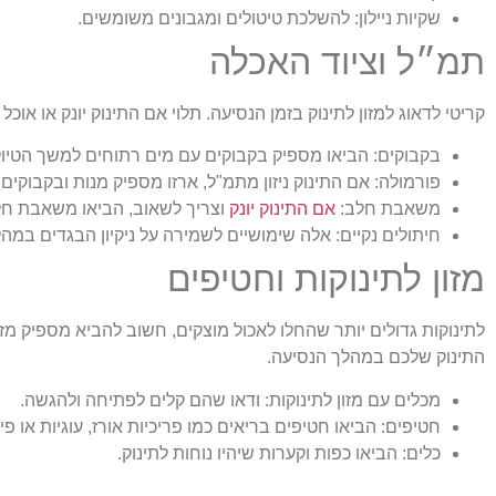
שקיות ניילון:
להשלכת טיטולים ומגבונים משומשים.
תמ״ל וציוד האכלה
קריטי לדאוג למזון לתינוק בזמן הנסיעה. תלוי אם התינוק יונק או א
בקבוקים:
הביאו מספיק בקבוקים עם מים רתוחים למשך הטיול
פורמולה:
אם התינוק ניזון מתמ"ל, ארזו מספיק מנות ובקבוקים.
משאבת חלב:
אם התינוק יונק
וצריך לשאוב, הביאו משאבת חלב
חיתולים נקיים:
אלה שימושיים לשמירה על ניקיון הבגדים במה
מזון לתינוקות וחטיפים
לתינוקות גדולים יותר שהחלו לאכול מוצקים, חשוב להביא מספיק מזון 
התינוק שלכם במהלך הנסיעה.
מכלים עם מזון לתינוקות:
ודאו שהם קלים לפתיחה ולהגשה.
חטיפים:
הביאו חטיפים בריאים כמו פריכיות אורז, עוגיות או פי
כלים:
הביאו כפות וקערות שיהיו נוחות לתינוק.