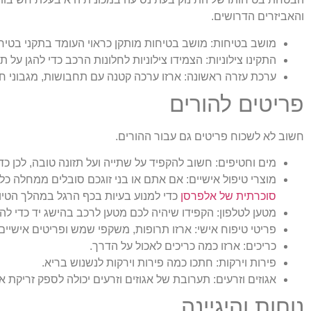
והאביזרים הדרושים.
מושב בטיחות:
מושב בטיחות מותקן כראוי העומד בתקני בטיח
התקינו צילוניות:
הצמידו צילוניות לחלונות הרכב כדי להגן על 
ערכת עזרה ראשונה:
ארזו ערכה קטנה עם תחבושות, מגבוני חיט
פריטים להורים
חשוב לא לשכוח פריטים גם עבור ההורים.
מים וחטיפים:
חשוב להקפיד על שתייה ועל תזונה טובה, לכן כד
מוצרי טיפול אישיים:
אם אתם או בני זוגכם סובלים ממחלה כל
סוכרתית של אלפרסן
כדי למנוע בעיות בכף הרגל במהלך הטיול
מטען לטלפון:
הקפידו שיהיה לכם מטען לרכב בהישג יד כדי לה
פריטי טיפוח אישי:
ארזו תרופות, משקפי שמש ופריטים אישיים
כריכים:
ארזו כמה כריכים לאכול על הדרך.
פירות וירקות:
חתכו כמה פירות וירקות לנשנוש בריא.
אגוזים וזרעים:
תערובת של אגוזים וזרעים יכולה לספק זריקת א
נוחות והיגיינה