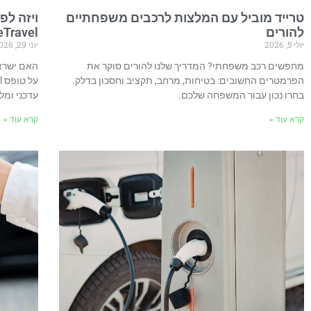
טרייד מוביל עם המלצות לרכבים משפחתיים
ויזה לפ
להורים
eTravel והארכת השהיי
יולי 5, 2026
יוני 29, 2026
מחפשים רכב משפחתי? המדריך שלנו להורים סוקר את
האם ישראל
הפרמטרים החשובים: בטיחות, מרחב, תקציב וחסכון בדלק.
בחרו נכון עבור המשפחה שלכם.
עדכני ומל
קרא עוד »
קרא עוד »