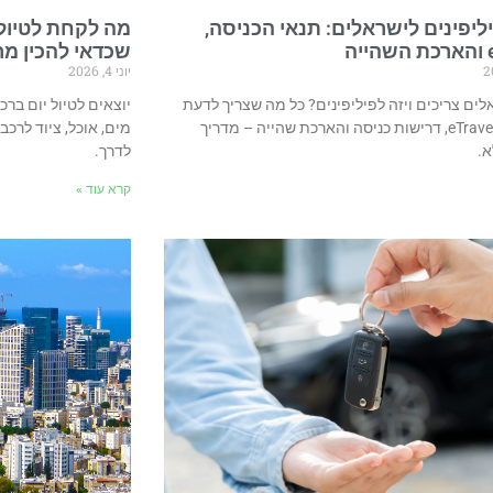
יליפינים לישראלים: תנאי הכניסה,
מה לקחת לטיול 
ה
שכדאי להכין מ
יוני 4, 2026
ים צריכים ויזה לפיליפינים? כל מה שצריך לדעת
יוצאים לטיול יום בר
על טופס eTravel, דרישות כניסה והארכת שהייה – מדריך
מים, אוכל, ציוד לרכב
א.
לדרך.
קרא עוד »