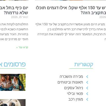
רכב חדש עד 150 אלף שקל: אילו דגמים תוכלו
יום כיף בתל אבי
בתקציב הזה?
שלא נרדמת?
ינואר 15, 2026
שוק הרכב מציע היום מגוון אפשרויות בתקציב של עד 150 אלף
החלטתם לקחת את הרכ
ם אתה בדרך לרכישת רכב חדש ומתלבט בין
התשובה כשבא לכם לב
 הרבות, המאמר הזה יעזור לך לעשות את הבחירה
בחוויות. העיר מציעה
חופי ים מרהיבים ואוו
קרא עוד »
פרסומים א
קטגוריות
מכירה והשכרה
תאונות וביטוחים
ניהול עסקים
פנאי ובילוי
מגזין רכב