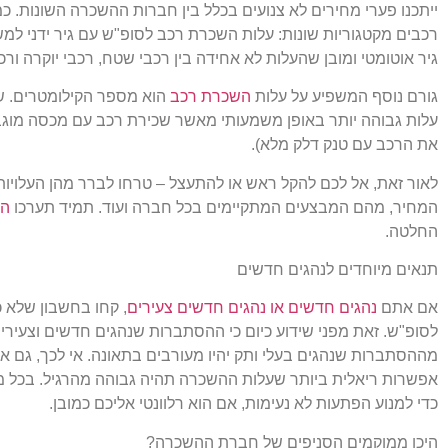
ייתכנו פערי מחירים לא צנועים בכלל בין חברות ההשכרה השונות. כ
רכבים מקטגוריות שונות: עלות השכרת רכב לסופ"ש עם גיר ידני ל
גיר אוטומטי ומובן שהעלות לא אחידה בין רכבי שטח, רכבי יוקרה ור
גורם נוסף המשפיע על עלות
השכרת רכב
הוא מספר הקילומטרים. ש
עלות גבוהה יותר באופן משמעותי מאשר שכירת רכב עם מכסה מוגבלת
את הרכב עם טנק דלק מלא).
לאור זאת, אל לכם להקל ראש או להתעצל – טרחו לברר מהן העלויו
המחיר, מהם המבצעים המתקיימים בכל חברה ועוד. תמיד תערכו
הש
החלטה.
תנאים מיוחדים לנהגים חדשים
אם אתם
נהגים חדשים או נהגים חדשים צעירים
, קחו בחשבון שלא
לסופ"ש. זאת מפני שידוע כיום כי ההסתברות שנהגים חדשים וצעירים
מההסתברות שנהגים בעלי ותק יהיו מעורבים בתאונה. אי לכך, גם אם 
אפשרות ריאלית ביותר שעלות ההשכרה תהיה גבוהה מהרגיל. בכל מ
כדי למנוע הפתעות לא נעימות, אם הוא רלוונטי אליכם כמובן.
היכן ממוקמים הסניפים של חברת ההשכרה?