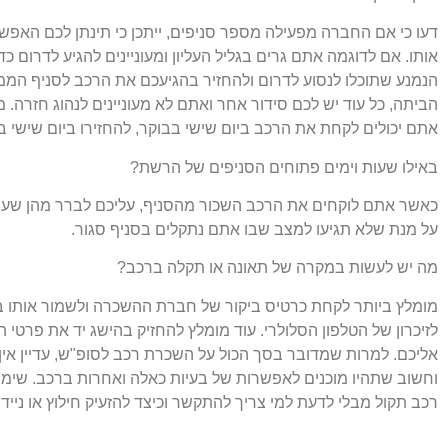
דעו כי אם החברה מפעילה מספר סניפים, ייתכן כי תינתן לכם האפ
אותו. אם לדוגמה אתם גרים בגליל העליון ומעוניינים להגיע לדרום כד
הנמנע שתוכלו לנסוע לדרום ולהחזיר בהגיעכם את הרכב לסניף הממו
הביתה, כל עוד יש לכם סידור אחר ואתם לא מעוניינים לנהוג חזרה. 
אתם יכולים לקחת את הרכב ביום שישי בבוקר, להחזירו ביום שישי ב
באילו שעות וימים פתוחים הסניפים של הרשת?
כאשר אתם לוקחים את הרכב השכור מהסניף, עליכם לברר מהן שעות
על מנת שלא תגיעו למצב שבו אתם נתקלים בסניף סגור.
מה יש לעשות במקרה של תאונה או תקלה ברכב?
מומלץ ביותר לקחת כרטיס ביקור של חברת ההשכרה ולשמור אותו ב
לזיכרון של הטלפון הסלולרי. עוד מומלץ להחזיק בהישג יד את פרט
אליכם. למרות שמדובר בסך הכול על השכרת רכב לסופ"ש, עדיין אי
וחשוב שתהיו מוכנים לאפשרות של בעיות כאלה ואחרות ברכב. שימו
רכב תקול מבלי לדעת למי צריך להתקשר וכיצד להזעיק חילוץ או נייד