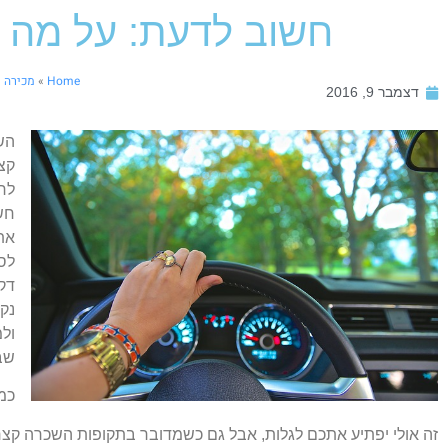
חשוב לדעת: על מה 
Home
»
מכירה 
דצמבר 9, 2016
הש
קצר
לר
חש
את
לס
דק
נק
ולמ
שבו
כמה
זה אולי יפתיע אתכם לגלות, אבל גם כשמדובר בתקופות השכרה קצרות 